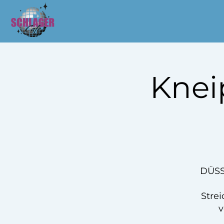
Knei
DÜSS
Strei
v