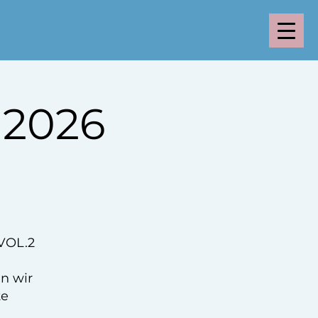
 2026
VOL.2
nn wir
te