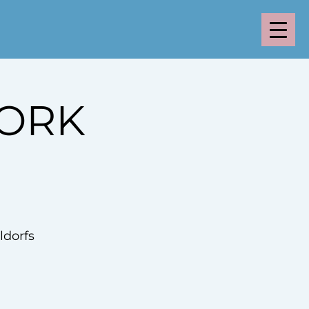
WORK
ldorfs