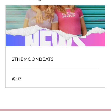
2THEMOONBEATS
17