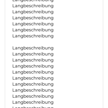
Langbeschreibung
Langbeschreibung
Langbeschreibung
Langbeschreibung
Langbeschreibung
Langbeschreibung
Langbeschreibung
Langbeschreibung
Langbeschreibung
Langbeschreibung
Langbeschreibung
Langbeschreibung
Langbeschreibung
Langbeschreibung
Langbeschreibung
Langbeschreibung