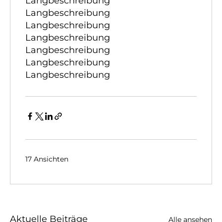
Langbeschreibung
Langbeschreibung
Langbeschreibung
Langbeschreibung
Langbeschreibung
Langbeschreibung
Langbeschreibung
17 Ansichten
Aktuelle Beiträge
Alle ansehen